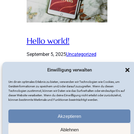
Hello world!
September 5, 2025
Uncategorized
Welcome to WordPress. This is your
Einwilligung verwalten
first post. Edit or delete it, then start
writing!
Um dir ein optimales Erlebnis zu bieten, verwenden wir Technologien wie Cookies, um
Geräteinformationen zu speichern und/oder darauf zuzugreifen. Wenn du diesen
Technologien zustimmst, können wir Daten wie das Surfverhalten oder eindeutige IDs auf
dieser Website verarbeiten. Wenn du deine Einwillligung nicht erteilst oder zurückziehst,
können bestimmte Merkmale und Funktionen beeinträchtigt werden.
Akzeptieren
Carolin Heemann
Ablehnen